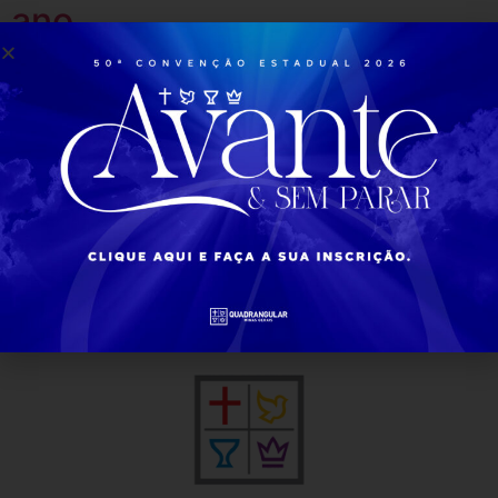
ano
Ceia da Comunhão foi o último Encontro Alma Feminina
do ano
Cantora Miria Guedes
participa do Programa
Sonzera
Programa especial pode ser visto na íntegra com a
participação da Pra. Miria Guedes